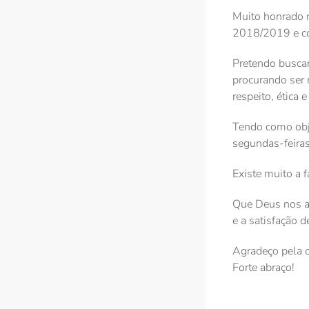
Muito honrado m
2018/2019 e con
Pretendo buscar
procurando ser 
respeito, ética
Tendo como obje
segundas-feiras
Existe muito a 
Que Deus nos ab
e a satisfação 
Agradeço pela 
Forte abraço!