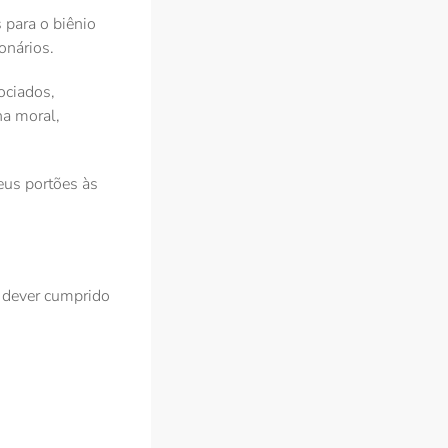
 para o biênio
onários.
ociados,
na moral,
eus portões às
 dever cumprido