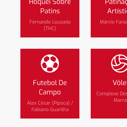
Hóquei Sobre
Patina
Patins
Artíst
Fernando Louzada
Márcio Faria
(THC)
Futebol De
Vôle
Campo
Complexo Des
Marra
Alex César (Pipoca) /
Fabiano Guarilha