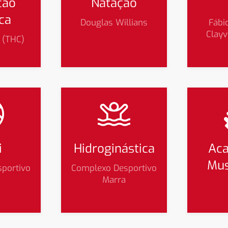
ção
Natação
ica
Douglas Willians
Fábi
Clay
 (THC)
i
Hidroginástica
Aca
Mus
portivo
Complexo Desportivo
Marra