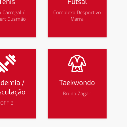
Tênis
Futsal
o Carregal /
Complexo Desportivo
vert Gusmão
Marra
demia /
Taekwondo
culação
Bruno Zagari
OFF 3